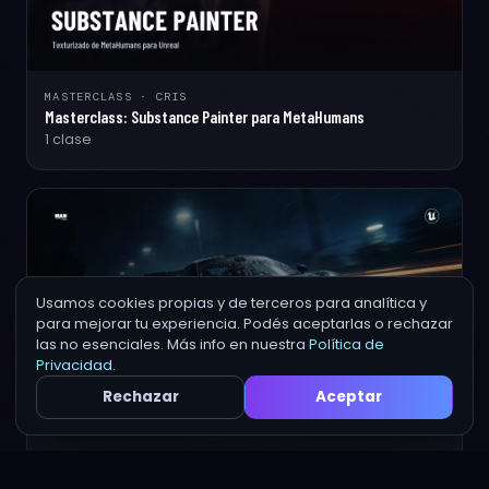
MASTERCLASS · CRIS
Masterclass: Substance Painter para MetaHumans
1 clase
Continuar →
Usamos cookies propias y de terceros para analítica y
para mejorar tu experiencia. Podés aceptarlas o rechazar
las no esenciales. Más info en nuestra
Política de
Privacidad
.
Rechazar
Aceptar
MASTERCLASS · LORENZO LARROUKE
Masterclass De Control Rig Cinemático para Vehículos en Unreal
Ver planes