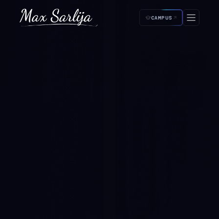
CAMPUS
SUSCRIPCIÓN ·
—
Paso 1 de 4
Empezá tu acceso
1
2
3
4
🔒 Pago seguro
Cancelás cuando quieras
Acceso inmediato
¿Cómo te llamás?
Lo usamos para tu certificado y en la plataforma.
NOMBRE *
APELLIDO *