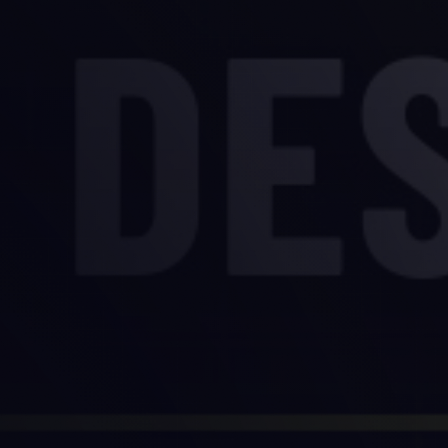
 ·
—
cceso
2
3
4
Contacto
Perfil
Pago
Cancelás cuando quieras
Acceso inmediato