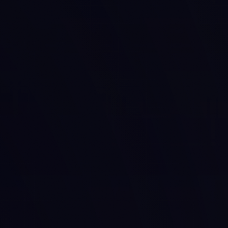
llamás?
a tu certificado y en la plataforma.
APELLIDO *
Continuar →