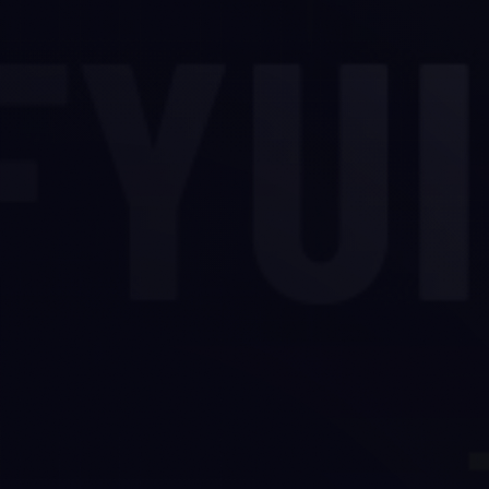
SUSCRIPCIÓN
Empezá tu a
1
Identidad
🔒 Pago seguro