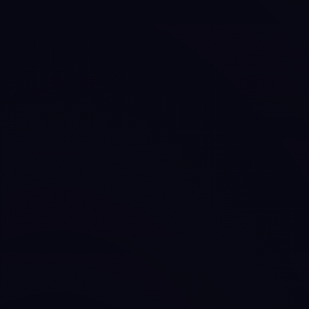
¿Cómo te 
Lo usamos par
NOMBRE *