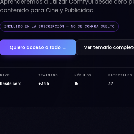
Aprenderemos a utilizar ComfyUI desde cero p
contenido para Cine y Publicidad.
INCLUIDO EN LA SUSCRIPCIÓN — NO SE COMPRA SUELTO
Quiero acceso a todo →
Ver temario complet
NIVEL
TRAINING
MÓDULOS
MATERIALES
Desde cero
+33 h
15
37