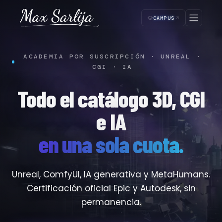
CAMPUS
ACADEMIA POR SUSCRIPCIÓN · UNREAL ·
CGI · IA
Todo el catálogo 3D, CGI
SUSCRIPCIÓN ·
—
Paso 1 de 4
e IA
Empezá tu acceso
1
2
3
4
en una sola cuota.
🔒 Pago seguro
Cancelás cuando quieras
Acceso inmediato
¿Cómo te llamás?
Unreal, ComfyUI, IA generativa y MetaHumans.
Lo usamos para tu certificado y en la plataforma.
NOMBRE *
Certificación oficial Epic y Autodesk, sin
permanencia.
APELLIDO *