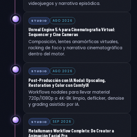
videojuegos y narrativa episódica.
AGO 2026
STUDIO
Unreal Engine 5.4 para Cinematografía Virtual:
Sequencer y Cine Cameras
Composición, lentes anamórficas virtuales,
racking de foco y narrativa cinematográfica
dentro del motor.
AGO 2026
STUDIO
Post-Producción con IA Nodal: Upscaling,
Restoration y Color con ComfyUI
Workflows nodales para llevar material
720p/1080p a 4K-8K limpio, deflicker, denoise
y grading asistido por IA.
SEP 2026
STUDIO
MetaHumans Workflow Completo: De Creator a
Animación Facial Pro