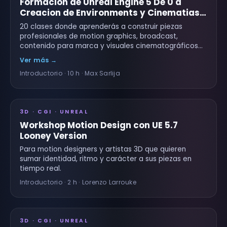
Formacion de Unreal Engine 5 De 0 a
Creacion de Environments y Cinematias
AAA
20 clases donde aprenderás a construir piezas
profesionales de motion graphics, broadcast,
contenido para marca y visuales cinematográficos
usando el…
Ver más →
Introductorio · 10 h · Max Sarlija
3D · CGI · UNREAL
Workshop Motion Design con UE 5.7
Looney Version
Para motion designers y artistas 3D que quieren
sumar identidad, ritmo y carácter a sus piezas en
tiempo real.
Introductorio · 2 h · Lorenzo Larrouke
3D · CGI · UNREAL