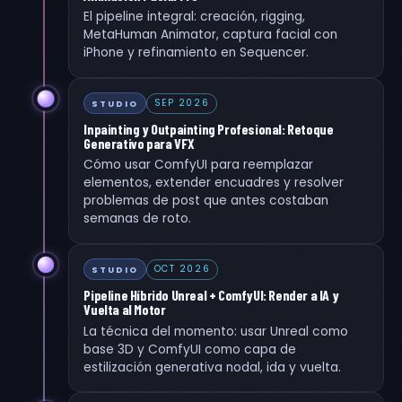
El pipeline integral: creación, rigging,
MetaHuman Animator, captura facial con
iPhone y refinamiento en Sequencer.
SEP 2026
STUDIO
Inpainting y Outpainting Profesional: Retoque
Generativo para VFX
Cómo usar ComfyUI para reemplazar
elementos, extender encuadres y resolver
problemas de post que antes costaban
semanas de roto.
OCT 2026
STUDIO
Pipeline Híbrido Unreal + ComfyUI: Render a IA y
Vuelta al Motor
La técnica del momento: usar Unreal como
base 3D y ComfyUI como capa de
estilización generativa nodal, ida y vuelta.