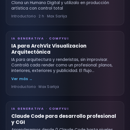
Clona un Humano Digital y utilizalo en producción
artística con control total
Introductorio · 2 h · Max Sarlija
IA GENERATIVA · COMFYUI
IA para ArchViz Visualizacion
Arquitectónica
IA para arquitectura y renderistas, sin improvisar.
Controlá cada render como un profesional: planos,
interiores, exteriores y publicidad. El flujo…
Ver más →
Introductorio · Max Sarlija
IA GENERATIVA · COMFYUI
Claude Code para desarrollo profesional
y CGI
Aprenderemos desde 0 Claude Code hasta niveles