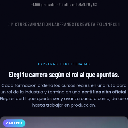
+1.100 graduados · Estudios en LATAM, EU y US
TION LAB
FRAMESTORE
WETA FX
ILM
MPC
DNEG
RODEO FX
BLUR STUDIO
CARRERAS CERTIFICADAS
Elegí tu carrera según el rol al que apuntás.
Cada formación ordena los cursos reales en una ruta para
un rol de la industria y termina en una
certificación oficial
.
Elegí el perfil que querés ser y avanzá curso a curso, de cero
hasta trabajar en producción.
CARRERA