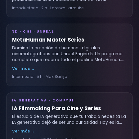
Introductorio · 2 h · Lorenzo Larrouke
3D · CGI · UNREAL
MetaHuman Master Series
Domina la creación de humanos digitales
cinematográficos con Unreal Engine 5. Un programa
completo que recorre todo el pipeline MetaHuman:…
Ver más →
Intermedio · 5 h · Max Sarlija
IA GENERATIVA · COMFYUI
IA Filmmaking Para Cine y Series
El estudio de IA generativa que tu trabajo necesita La
IA generativa dejó de ser una curiosidad. Hoy es la…
Ver más →