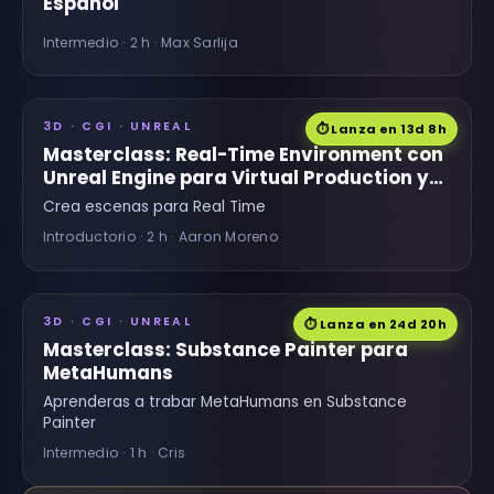
Español
Intermedio · 2 h · Max Sarlija
3D · CGI · UNREAL
⏱ Lanza en 13d 8h
Masterclass: Real-Time Environment con
Unreal Engine para Virtual Production y
Juegos
Crea escenas para Real Time
Introductorio · 2 h · Aaron Moreno
3D · CGI · UNREAL
⏱ Lanza en 24d 20h
Masterclass: Substance Painter para
MetaHumans
Aprenderas a trabar MetaHumans en Substance
Painter
Intermedio · 1 h · Cris