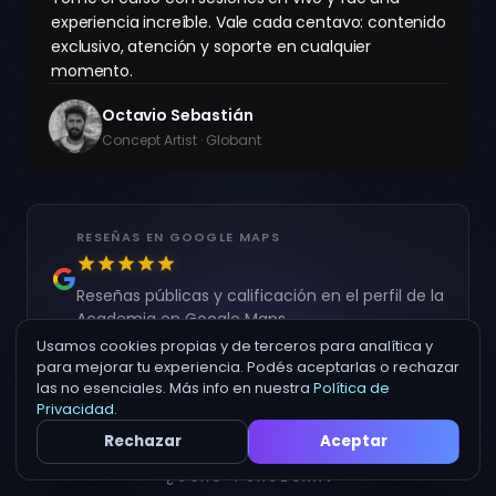
experiencia increíble. Vale cada centavo: contenido
exclusivo, atención y soporte en cualquier
momento.
Octavio Sebastián
Concept Artist · Globant
RESEÑAS EN GOOGLE MAPS
Reseñas públicas y calificación en el perfil de la
Continuar →
Academia en Google Maps.
Usamos cookies propias y de terceros para analítica y
Ver en Google Maps
para mejorar tu experiencia. Podés aceptarlas o rechazar
las no esenciales. Más info en nuestra
Política de
Privacidad
.
Rechazar
Aceptar
¿CÓMO FUNCIONA?