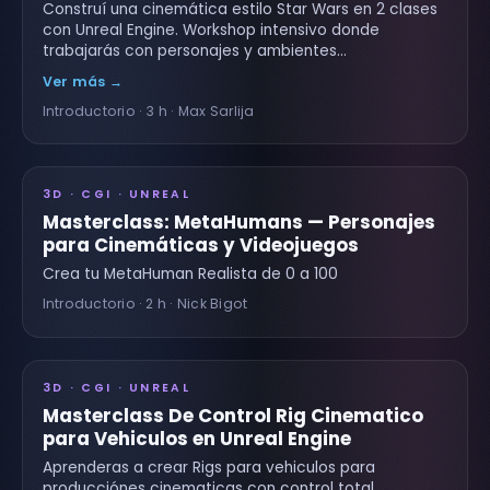
Construí una cinemática estilo Star Wars en 2 clases
con Unreal Engine. Workshop intensivo donde
trabajarás con personajes y ambientes…
Ver más →
Introductorio · 3 h · Max Sarlija
3D · CGI · UNREAL
Masterclass: MetaHumans — Personajes
para Cinemáticas y Videojuegos
Crea tu MetaHuman Realista de 0 a 100
Introductorio · 2 h · Nick Bigot
3D · CGI · UNREAL
Masterclass De Control Rig Cinematico
para Vehiculos en Unreal Engine
Aprenderas a crear Rigs para vehiculos para
producciónes cinematicas con control total