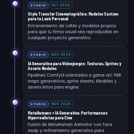
OCT 2026
STUDIO
Style Transfer Cinematográfico: Modelos Custom
para tu Look Personal
Entrenamiento de LoRAs y modelos propios
para que tu firma visual sea reproducible en
cualquier proyecto generativo.
NOV 2026
STUDIO
IA Generativa para Videojuegos: Texturas, Sprites y
Assets Nodales
Pipelines ComfyUI orientados a game art: PBR
maps generativos, sprite sheets, tileables y
assets listos para engine.
NOV 2026
STUDIO
MetaHumans + IA Generativa: Performances
Hiperrealistas para Cine
Fusión de MetaHuman Animator con face
swap y refinamiento generativo para