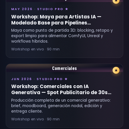
★
MAY 2026 · STUDIO PRO ★
Workshop: Maya para Artistas IA —
Modelado Base para Pipelines
Generativos
Maya como punto de partida 3D: blocking, retopo y
export limpio para alimentar ComfyUI, Unreal y
workflows híbridos.
Workshop en vivo · 90 min
Comerciales
★
JUN 2026 · STUDIO PRO ★
Workshop: Comerciales con IA
Generativa — Spot Publicitario de 30s
End-to-End
Producción completa de un comercial generativo:
brief, moodboard, generación nodal, edición y
entrega cliente.
Workshop en vivo · 90 min