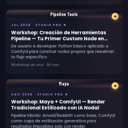
Pipeline Tools
★
JUL 2026 · STUDIO PRO ★
Workshop: Creación de Herramientas
Pipeline — Tu Primer Custom Node en
ComfyUI
De usuario a developer: Python básico aplicado a
ComfyUI para construir nodos propios que resuelvan
tu flujo específico.
Workshop en vivo · 90 min
Maya
★
AGO 2026 · STUDIO PRO ★
Workshop: Maya + ComfyUI — Render
Tradicional Estilizado con IA Nodal
Pipeline híbrido: Arnold/Redshift como base, ComfyUI
como capa de estilización generativa para
resultados imposibles solo con render.