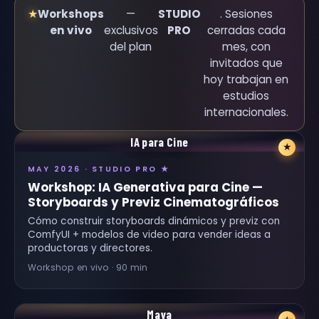
★
Workshops
—
STUDIO
. Sesiones
en vivo
exclusivos
PRO
cerradas cada
del plan
mes, con
invitados que
hoy trabajan en
estudios
internacionales.
IA para Cine
★
MAY 2026 · STUDIO PRO ★
Workshop: IA Generativa para Cine —
Storyboards y Previz Cinematográficos
Cómo construir storyboards dinámicos y previz con
ComfyUI + modelos de video para vender ideas a
productoras y directores.
Workshop en vivo · 90 min
Maya