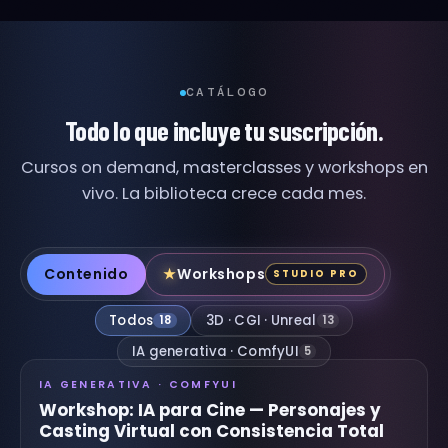
CATÁLOGO
Todo lo que incluye tu suscripción.
Cursos on demand, masterclasses y workshops en
vivo. La biblioteca crece cada mes.
Contenido
Workshops
★
STUDIO PRO
Todos
3D · CGI · Unreal
18
13
IA generativa · ComfyUI
5
IA GENERATIVA · COMFYUI
Workshop: IA para Cine — Personajes y
Casting Virtual con Consistencia Total