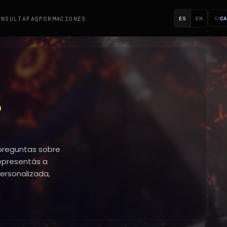
ES
EN
C
ONSULTA
FAQ
FORMACIONES
?
 preguntas sobre
representás a
ersonalizada,