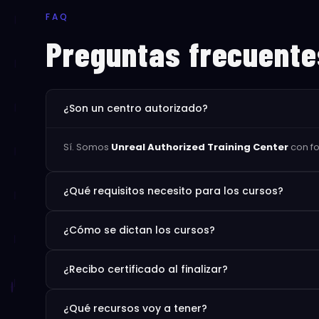
FAQ
Preguntas frecuente
¿Son un centro autorizado?
Sí. Somos
Unreal Authorized Training Center
con fo
¿Qué requisitos necesito para los cursos?
Los cursos están pensados para todos los niveles. No 
¿Cómo se dictan los cursos?
Engine; tener nociones de modelado 3D o narrativa vi
contenidos.
Modalidad
online en vivo
(p. ej. Google Meet), con re
¿Recibo certificado al finalizar?
nuestra plataforma.
Sí. Quienes completen el curso reciben certificado ava
¿Qué recursos voy a tener?
Unreal Engine y el equipo docente.