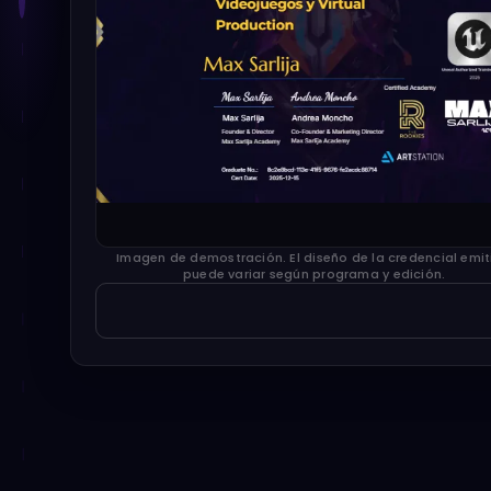
¿Cómo te 
Lo usamos par
NOMBRE *
Imagen de demostración. El diseño de la credencial emi
puede variar según programa y edición.