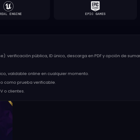
REAL ENGINE
EPIC GAMES
): verificación pública, ID único, descarga en PDF y opción de sumar 
nico, validable online en cualquier momento.
rlo como prueba verificable.
V o clientes.
 ·
—
cceso
2
3
4
Contacto
Perfil
Pago
Cancelás cuando quieras
Acceso inmediato