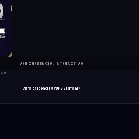
llamás?
a tu certificado y en la plataforma.
APELLIDO *
Continuar →
VER CREDENCIAL INTERACTIVA
tida
Abrir credencial (PDF / verificar)