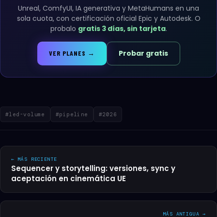
Unreal, ComfyUI, IA generativa y MetaHumans en una
sola cuota, con certificación oficial Epic y Autodesk. O
probalo
gratis 3 días, sin tarjeta
.
Probar gratis
VER PLANES →
#led-volume
#pipeline
#2026
← MÁS RECIENTE
Sequencer y storytelling: versiones, sync y
aceptación en cinemática UE
MÁS ANTIGUA →