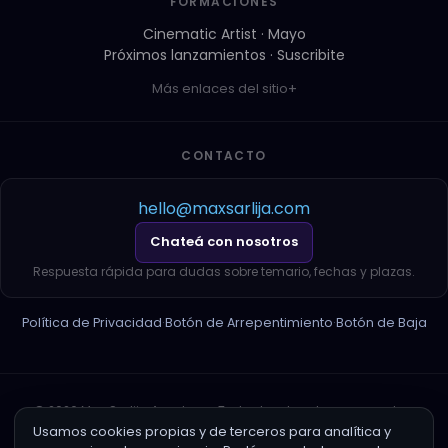
FORMACIONES
Cinematic Artist · Mayo
Próximos lanzamientos · Suscribite
Más enlaces del sitio
CONTACTO
hello@maxsarlija.com
Chateá con nosotros
Respuesta rápida para dudas sobre temario, fechas y plazas.
Política de Privacidad
·
Botón de Arrepentimiento
·
Botón de Baja
© 2026 Max Sarlija Academy. Todos los derechos reservados.
1.0.0 · dev
Usamos cookies propias y de terceros para analítica y