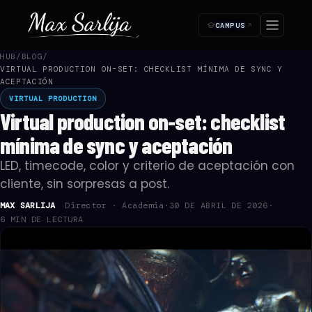
CAMPUS
HUB
/
BLOG
/
VIRTUAL PRODUCTION ON-SET: CHECKLIST MÍNIMA DE SYNC Y
SUSCRIPCIÓN ·
—
Paso 1 de 4
ACEPTACIÓN
Empezá tu acceso
VIRTUAL PRODUCTION
1
2
3
4
Virtual production on-set: checklist
🔒 Pago seguro
Cancelás cuando quieras
Acceso inmediato
mínima de sync y aceptación
¿Cómo te llamás?
LED, timecode, color y criterio de aceptación con
Lo usamos para tu certificado y en la plataforma.
cliente, sin sorpresas a post.
NOMBRE *
MAX SARLIJA
Director · Academia
·
30 DE ABRIL DE 2026
·
6 MIN DE LECTURA
APELLIDO *