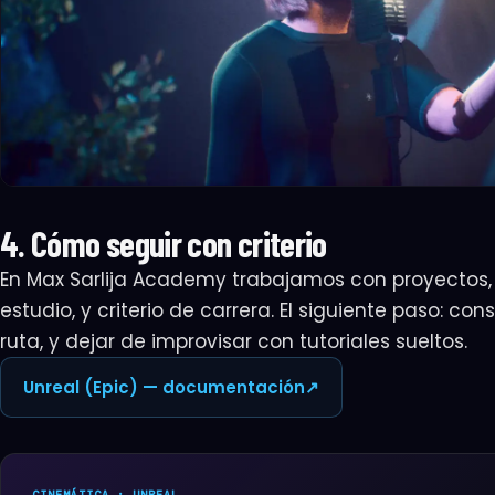
4. Cómo seguir con criterio
En Max Sarlija Academy trabajamos con proyectos,
estudio, y criterio de carrera. El siguiente paso: con
ruta, y dejar de improvisar con tutoriales sueltos.
Unreal (Epic) — documentación
↗
SUSCRIPCIÓN
Empezá tu a
1
Identidad
🔒 Pago seguro
CINEMÁTICA · UNREAL