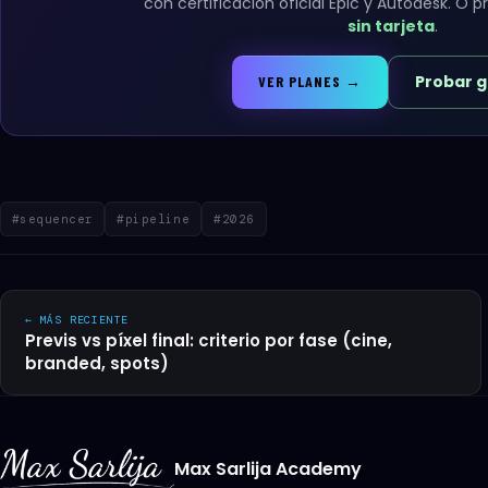
con certificación oficial Epic y Autodesk. O 
sin tarjeta
.
Probar g
VER PLANES →
#sequencer
#pipeline
#2026
← MÁS RECIENTE
Previs vs píxel final: criterio por fase (cine,
branded, spots)
Max Sarlija Academy