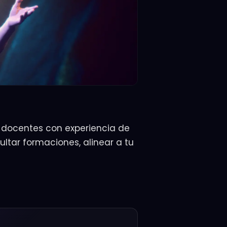
 docentes con experiencia de
sultar formaciones, alinear a tu
 ·
—
cceso
2
3
4
Contacto
Perfil
Pago
Cancelás cuando quieras
Acceso inmediato