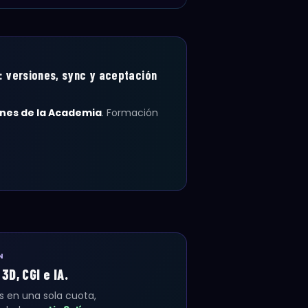
: versiones, sync y aceptación
anes de la Academia
. Formación
N
D, CGI e IA.
s en una sola cuota,