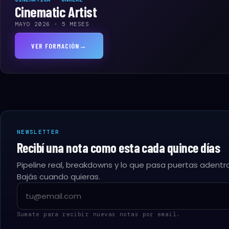
Cinematic Artist
¿Cómo te 
MAYO 2026 · 5 MESES
Lo usamos par
VER FORMACIÓN
→
NOMBRE *
NEWSLETTER
Recibí una nota como esta cada quince días
Pipeline real, breakdowns y lo que pasa puertas adentro
Bajás cuando quieras.
Email
Sumate para recibir nuevas notas por email.