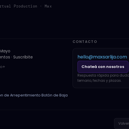
rtual Production · Max
CONTACTO
· Mayo
hello@maxsarlija.com
ntos · Suscribite
Chateá con nosotros
io
Respuesta rápida para duda
temario, fechas y plazas.
ón de Arrepentimiento
·
Botón de Baja
Volver