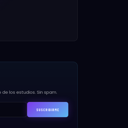
llamás?
a tu certificado y en la plataforma.
APELLIDO *
Continuar →
 de los estudios. Sin spam.
SUSCRIBIRME