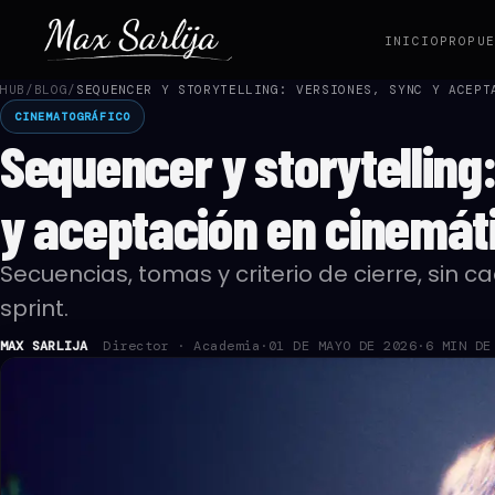
INICIO
PROPU
HUB
/
BLOG
/
SEQUENCER Y STORYTELLING: VERSIONES, SYNC Y ACEPT
CINEMATOGRÁFICO
Sequencer y storytelling
y aceptación en cinemát
Secuencias, tomas y criterio de cierre, sin 
sprint.
MAX SARLIJA
Director · Academia
·
01 DE MAYO DE 2026
·
6 MIN DE