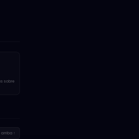
s sobre
 arriba ↑