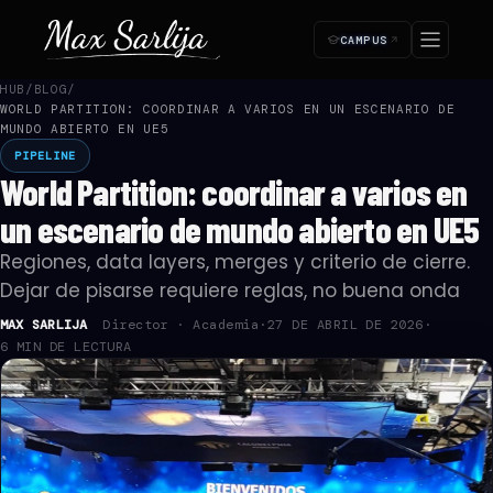
CAMPUS
HUB
/
BLOG
/
WORLD PARTITION: COORDINAR A VARIOS EN UN ESCENARIO DE
SUSCRIPCIÓN ·
—
Paso 1 de 4
MUNDO ABIERTO EN UE5
Empezá tu acceso
PIPELINE
1
2
3
4
World Partition: coordinar a varios en
🔒 Pago seguro
Cancelás cuando quieras
Acceso inmediato
un escenario de mundo abierto en UE5
¿Cómo te llamás?
Regiones, data layers, merges y criterio de cierre.
Lo usamos para tu certificado y en la plataforma.
Dejar de pisarse requiere reglas, no buena onda
NOMBRE *
MAX SARLIJA
Director · Academia
·
27 DE ABRIL DE 2026
·
6 MIN DE LECTURA
APELLIDO *