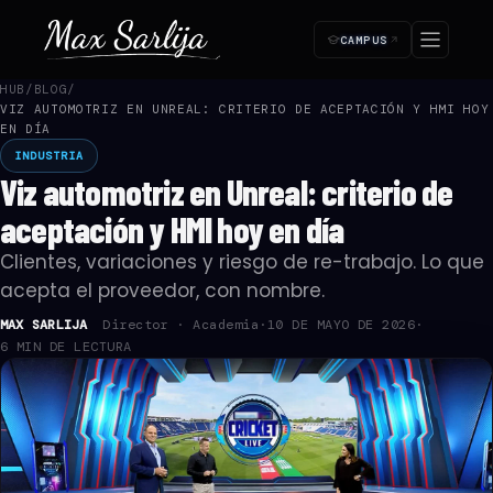
CAMPUS
HUB
/
BLOG
/
VIZ AUTOMOTRIZ EN UNREAL: CRITERIO DE ACEPTACIÓN Y HMI HOY
SUSCRIPCIÓN ·
—
Paso 1 de 4
EN DÍA
Empezá tu acceso
INDUSTRIA
1
2
3
4
Viz automotriz en Unreal: criterio de
🔒 Pago seguro
Cancelás cuando quieras
Acceso inmediato
aceptación y HMI hoy en día
¿Cómo te llamás?
Clientes, variaciones y riesgo de re-trabajo. Lo que
Lo usamos para tu certificado y en la plataforma.
acepta el proveedor, con nombre.
NOMBRE *
MAX SARLIJA
Director · Academia
·
10 DE MAYO DE 2026
·
6 MIN DE LECTURA
APELLIDO *