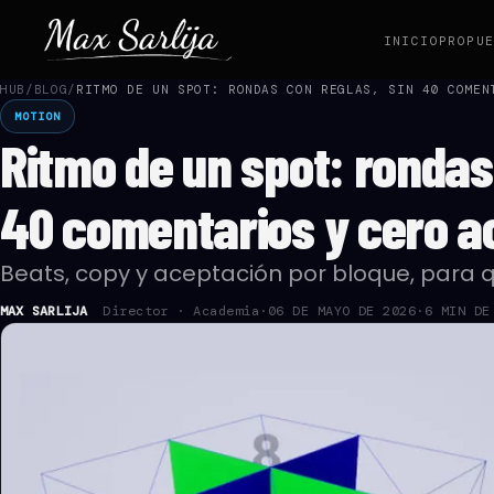
INICIO
PROPU
HUB
/
BLOG
/
RITMO DE UN SPOT: RONDAS CON REGLAS, SIN 40 COMEN
MOTION
Ritmo de un spot: rondas 
40 comentarios y cero a
Beats, copy y aceptación por bloque, para q
MAX SARLIJA
Director · Academia
·
06 DE MAYO DE 2026
·
6 MIN DE