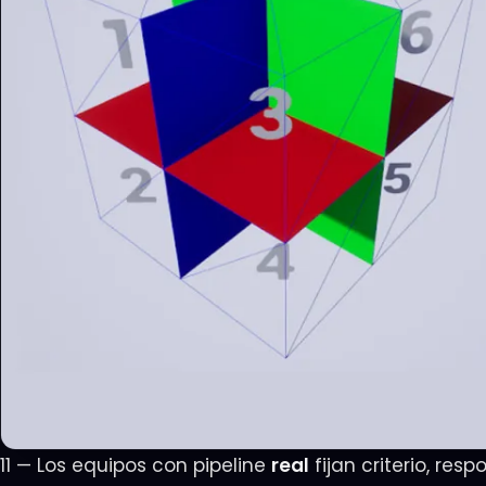
11 — Los equipos con pipeline
real
fijan criterio, res