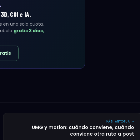
N
D, CGI e IA.
s en una sola cuota,
probalo
gratis 3 días,
ratis
MÁS ANTIGUA →
UMG y motion: cuándo conviene, cuándo
conviene otra ruta a post