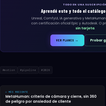
TODO EN UNA SUSCRIPCIÓ
Aprendé esto y todo el catálogo 3
Unreal, ComfyUI, IA generativa y MetaHuman
con certificación oficial Epic y Autodesk. O 
sin tarjeta
.
Probar g
VER PLANES →
#motion
#pipeline
#2026
← MÁS RECIENTE
MetaHuman: criterio de cámara y cierre, sin 360
de peligro por ansiedad de cliente