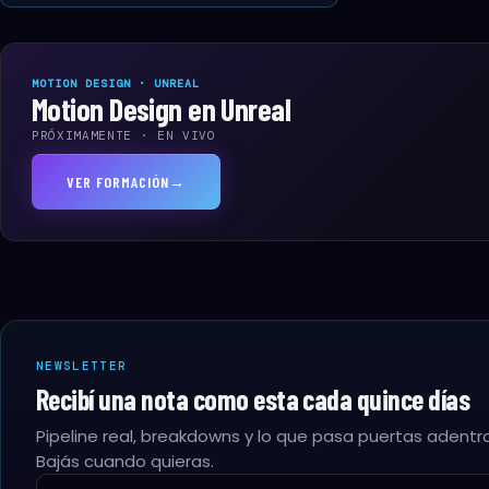
1
Identidad
🔒 Pago seguro
MOTION DESIGN · UNREAL
Motion Design en Unreal
¿Cómo te 
Lo usamos par
PRÓXIMAMENTE · EN VIVO
NOMBRE *
VER FORMACIÓN
→
NEWSLETTER
Recibí una nota como esta cada quince días
Pipeline real, breakdowns y lo que pasa puertas adentro
Bajás cuando quieras.
Email