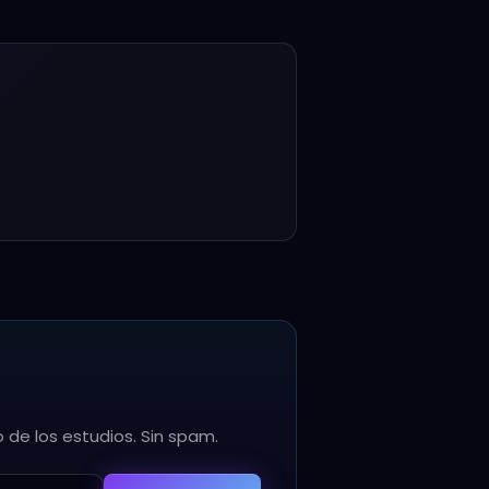
2
3
4
Contacto
Perfil
Pago
Cancelás cuando quieras
Acceso inmediato
llamás?
a tu certificado y en la plataforma.
APELLIDO *
Continuar →
 de los estudios. Sin spam.