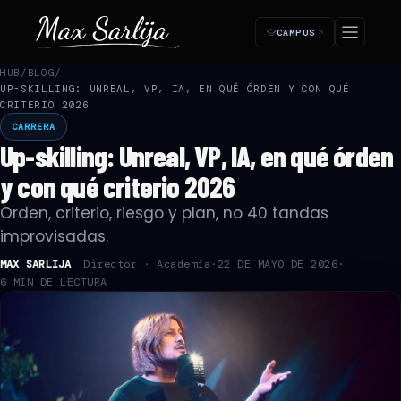
CAMPUS
HUB
/
BLOG
/
UP-SKILLING: UNREAL, VP, IA, EN QUÉ ÓRDEN Y CON QUÉ
SUSCRIPCIÓN ·
—
Paso 1 de 4
CRITERIO 2026
Empezá tu acceso
CARRERA
1
2
3
4
Up-skilling: Unreal, VP, IA, en qué órden
🔒 Pago seguro
Cancelás cuando quieras
Acceso inmediato
y con qué criterio 2026
¿Cómo te llamás?
Orden, criterio, riesgo y plan, no 40 tandas
Lo usamos para tu certificado y en la plataforma.
improvisadas.
NOMBRE *
MAX SARLIJA
Director · Academia
·
22 DE MAYO DE 2026
·
6 MIN DE LECTURA
APELLIDO *