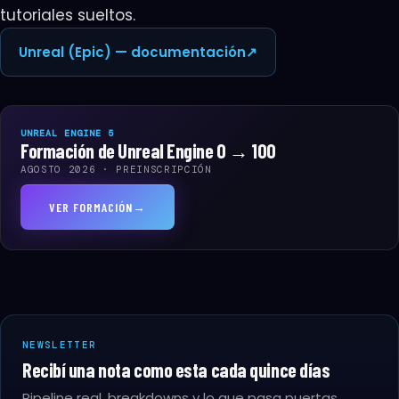
tutoriales sueltos.
Unreal (Epic) — documentación
↗
UNREAL ENGINE 5
Formación de Unreal Engine 0 → 100
AGOSTO 2026 · PREINSCRIPCIÓN
VER FORMACIÓN
→
NEWSLETTER
Recibí una nota como esta cada quince días
Pipeline real, breakdowns y lo que pasa puertas