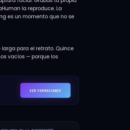
aptura facial. Grabás tu propia
etaHuman la reproduce. La
ming es un momento que no se
 ·
—
cceso
2
3
4
Contacto
Perfil
Pago
e larga para el retrato. Quince
Cancelás cuando quieras
Acceso inmediato
os vacíos — porque los
llamás?
a tu certificado y en la plataforma.
APELLIDO *
VER FORMACIONES
Continuar →