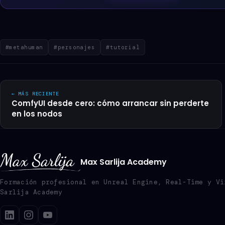
#metahuman
#personajes
#tutorial
← MÁS RECIENTE
ComfyUI desde cero: cómo arrancar sin perderte
en los nodos
Max Sarlija Academy
Formación profesional en Unreal Engine, Real-Time y Vi
Sarlija Academy