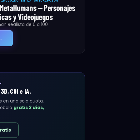
 INCLUIDO EN LA SUSCRIPCIÓN
 MetaHumans — Personajes
icas y Videojuegos
n Realista de 0 a 100
→
N
D, CGI e IA.
s en una sola cuota,
probalo
gratis 3 días,
ratis