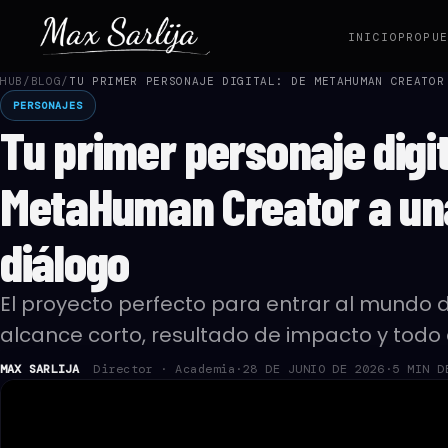
INICIO
PROPU
HUB
/
BLOG
/
TU PRIMER PERSONAJE DIGITAL: DE METAHUMAN CREATOR
PERSONAJES
Tu primer personaje digit
MetaHuman Creator a un
diálogo
El proyecto perfecto para entrar al mundo d
alcance corto, resultado de impacto y todo e
MAX SARLIJA
Director · Academia
·
28 DE JUNIO DE 2026
·
5 MIN D