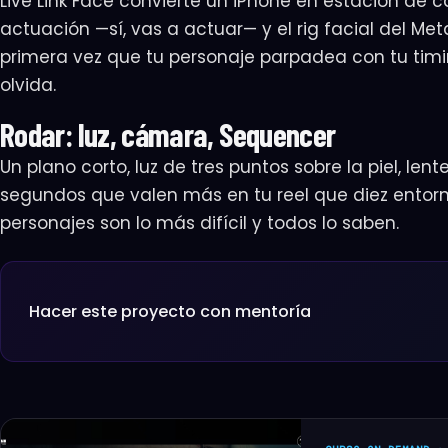
Live Link Face convierte un iPhone en estación de c
actuación —sí, vas a actuar— y el rig facial del M
primera vez que tu personaje parpadea con tu ti
olvida.
SUSCRIPCIÓN
Empezá tu a
Rodar: luz, cámara, Sequencer
1
Identidad
Un plano corto, luz de tres puntos sobre la piel, lent
🔒 Pago seguro
segundos que valen más en tu reel que diez entorn
¿Cómo te 
personajes son lo más difícil y todos lo saben.
Lo usamos par
NOMBRE *
Hacer este proyecto con mentoría