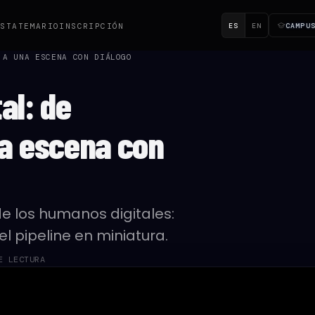
ES
EN
CAMPU
ESTA
TEMARIO
INSCRIPCIÓN
 A UNA ESCENA CON DIÁLOGO
al: de
a escena con
e los humanos digitales:
l pipeline en miniatura.
E LECTURA