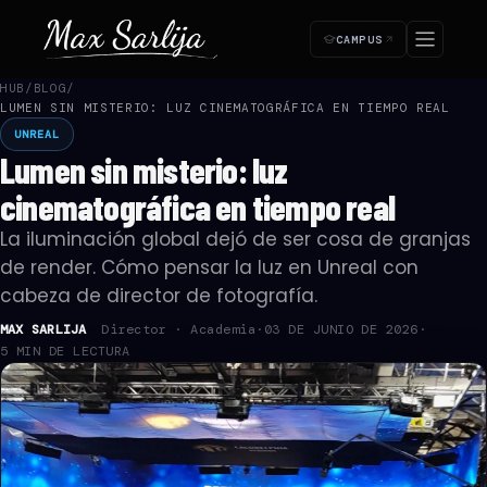
CAMPUS
HUB
/
BLOG
/
SUSCRIPCIÓN ·
—
Paso 1 de 4
LUMEN SIN MISTERIO: LUZ CINEMATOGRÁFICA EN TIEMPO REAL
Empezá tu acceso
UNREAL
Lumen sin misterio: luz
1
2
3
4
🔒 Pago seguro
Cancelás cuando quieras
Acceso inmediato
cinematográfica en tiempo real
La iluminación global dejó de ser cosa de granjas
¿Cómo te llamás?
de render. Cómo pensar la luz en Unreal con
Lo usamos para tu certificado y en la plataforma.
NOMBRE *
cabeza de director de fotografía.
MAX SARLIJA
Director · Academia
·
03 DE JUNIO DE 2026
·
5 MIN DE LECTURA
APELLIDO *