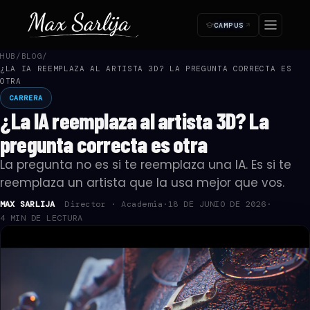
CAMPUS
HUB
/
BLOG
/
SUSCRIPCIÓN ·
—
Paso 1 de 4
¿LA IA REEMPLAZA AL ARTISTA 3D? LA PREGUNTA CORRECTA ES
OTRA
Empezá tu acceso
CARRERA
1
2
3
4
¿La IA reemplaza al artista 3D? La
🔒 Pago seguro
Cancelás cuando quieras
Acceso inmediato
pregunta correcta es otra
¿Cómo te llamás?
La pregunta no es si te reemplaza una IA. Es si te
Lo usamos para tu certificado y en la plataforma.
reemplaza un artista que la usa mejor que vos.
NOMBRE *
MAX SARLIJA
Director · Academia
·
18 DE JUNIO DE 2026
·
4 MIN DE LECTURA
APELLIDO *