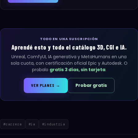
TODO EN UNA SUSCRIPCIÓN
Aprendé esto y todo el catálogo 3D, CGI e IA.
Unreal, ComfyUI, IA generativa y MetaHumans en una
sola cuota, con certificación oficial Epic y Autodesk. O
probalo
gratis 3 días, sin tarjeta
.
Probar gratis
VER PLANES →
#carrera
#ia
#industria